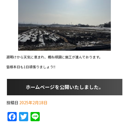
b
o
o
k
週明けから天気に恵まれ、概ね順調に施工が進んでおります。
皆様本日も1日頑張りましょう‼︎
ホームページを公開いたしました。
投稿日
2025年2月18日
F
T
Li
a
w
n