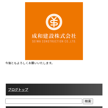
c
itt
e
e
er
b
o
o
k
今後ともよろしくお願いいたします。
ブログトップ