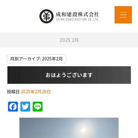
2025 2月
月別アーカイブ:
2025年2月
おはようございます
投稿日
2025年2月28日
F
T
Li
a
w
n
c
itt
e
e
er